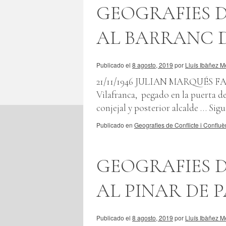
GEOGRAFIES D
AL BARRANC D
Publicado el
8 agosto, 2019
por
Lluís Ibàñez M
21/11/1946 JULIAN MARQUÉS FABR
Vilafranca, pegado en la puerta de
conjejal y posterior alcalde …
Sigu
Publicado en
Geografies de Conflicte i Confluè
GEOGRAFIES D
AL PINAR DE 
Publicado el
8 agosto, 2019
por
Lluís Ibàñez M