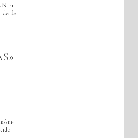
 Ni en
s desde
AS»
m/sin-
ocido