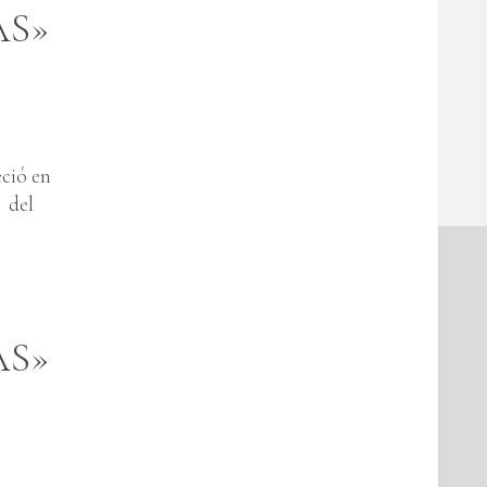
AS»
ció en
o del
AS»