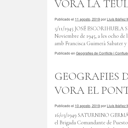
VORA LA TEUL
Publicado el
11 agosto, 2019
por
Lluís Ibàñez 
5/11/1945 JOSÉ ESCORIHUEL
Noviembre de 1945, a les ocho d
amb Francisca Guimerà Sabater y p
Publicado en
Geografies de Conflicte i Confluè
GEOGRAFIES D
VORA EL PONT
Publicado el
10 agosto, 2019
por
Lluís Ibàñez 
16/03/1949 SATURNINO GERMÁN 
el Brigada Comandante de Puesto 