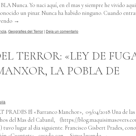
Nunca. Yo naci aquí, en el mas y siempre he vivido aqui.
conocido un pinar. Nunca ha habido ninguno. Cuando entra
eyendo
→
ncia
,
Geografies del Terror
|
Deja un comentario
EL TERROR: «LEY DE FUG
MANXOR, LA POBLA DE
elià
PRADES El «Barranco Manchor», 09/04/2018 Una de las
chos del Mas del Cabanil, (https://blog.maquisimasovers.co
) tuvo lugar al dia siguiente. Francisco Gisbert Prades, con
ién «Cuantets» , casado con …
Sigue leyendo
→