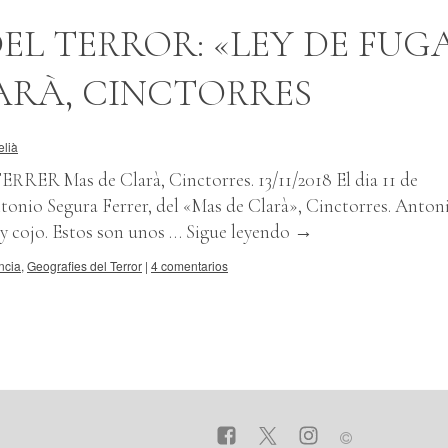
EL TERROR: «LEY DE FUG
ARÀ, CINCTORRES
elià
R Mas de Clarà, Cinctorres. 13/11/2018 El dia 11 de
onio Segura Ferrer, del «Mas de Clarà», Cinctorres. Antoni
 y cojo. Estos son unos …
Sigue leyendo
→
ncia
,
Geografies del Terror
|
4 comentarios