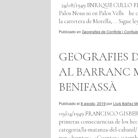
24/08/1949 ENRIQUE CULLO FIBLA 
Palos Nous ni en Palos Vells he 
la carretera de Morella, …
Sigue l
Publicado en
Geografies de Conflicte i Confluè
GEOGRAFIES D
AL BARRANC 
BENIFASSÀ
Publicado el
8 agosto, 2019
por
Lluís Ibàñez M
09/04/1949 FRANCISCO GISBERT 
primeras consecuencias de los he
categoria/la-matanza-del-cabanil/ 
por «Juantos», «Cuantos» o tamb