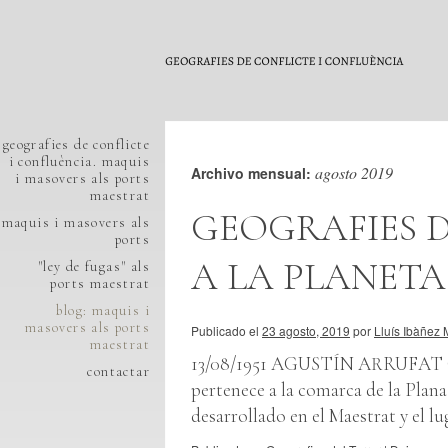
geografies de conflicte
i confluència. maquis
agosto 2019
Archivo mensual:
i masovers als ports
maestrat
GEOGRAFIES D
maquis i masovers als
ports
A LA PLANETA
"ley de fugas" als
ports maestrat
blog: maquis i
masovers als ports
Publicado el
23 agosto, 2019
por
Lluís Ibàñez 
maestrat
13/08/1951 AGUSTÍN ARRUFAT O
contactar
pertenece a la comarca de la Plana
desarrollado en el Maestrat y el l