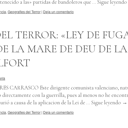
tenecido a las» partidas de bandoleros que …
Sigue leyendo
ncia
,
Geografies del Terror
|
Deja un comentario
EL TERROR: «LEY DE FUG
E LA MARE DE DEU DE LA
LFORT
elià
 CARRASCO Este dirigente comunista valenciano, natu
 directamente con la guerrilla, pues al menos no he encont
urió a causa de la aplicacion de la Lei de …
Sigue leyendo
→
ncia
,
Geografies del Terror
|
Deja un comentario