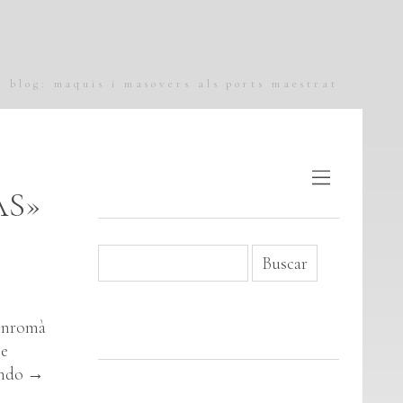
blog: maquis i masovers als ports maestrat
AS»
inromà
se
endo
→