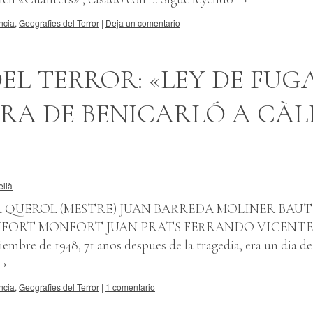
ncia
,
Geografies del Terror
|
Deja un comentario
EL TERROR: «LEY DE FUG
RA DE BENICARLÓ A CÀLI
elià
AR QUEROL (MESTRE) JUAN BARREDA MOLINER BAUT
NFORT MONFORT JUAN PRATS FERRANDO VICENTE
bre de 1948, 71 años despues de la tragedia, era un dia de
→
ncia
,
Geografies del Terror
|
1 comentario