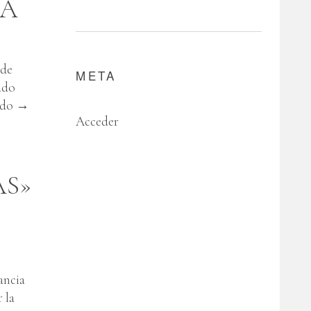
LA
de
META
ado
ndo
→
Acceder
AS»
ancia
 la