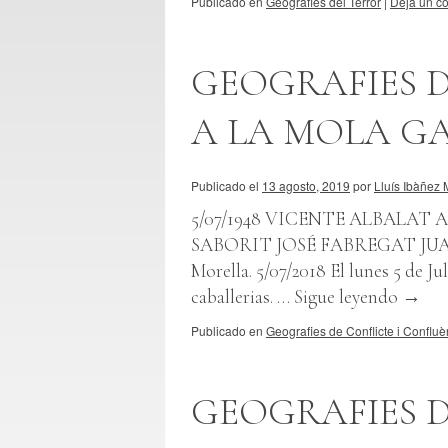
Publicado en
Geografies del Terror
|
Deja un c
GEOGRAFIES D
A LA MOLA G
Publicado el
13 agosto, 2019
por
Lluís Ibàñez 
5/07/1948 VICENTE ALBALA
SABORIT JOSÉ FABREGAT JUA
Morella. 5/07/2018 El lunes 5 de J
caballerias. …
Sigue leyendo
→
Publicado en
Geografies de Conflicte i Confluè
GEOGRAFIES D