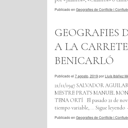
Publicado en
Geografies de Conflicte i Confluè
GEOGRAFIES D
A LA CARRETE
BENICARLÓ
Publicado el
7 agosto, 2019
por
Lluís Ibàñez M
21/11/1947 SALVADOR AGUIL
MESTRE PRATS MANUEL MO
TENA ORTÍ El pasado 21 de noviem
tiempo variable, …
Sigue leyendo
Publicado en
Geografies de Conflicte i Confluè