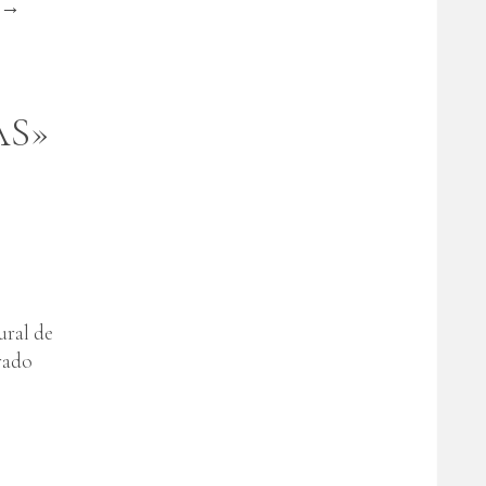
→
AS»
ral de
rado