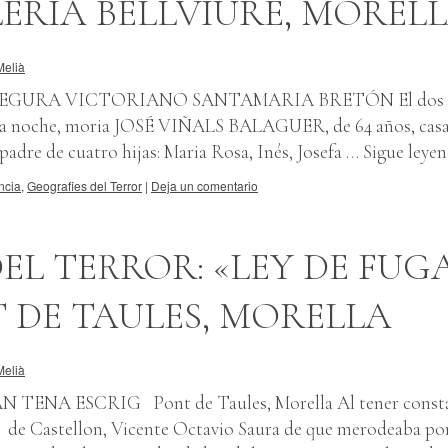
ERIA BELLVIURE, MOREL
Melià
A SEGURA VICTORIANO SANTAMARIA BRETÓN El dos 
e la noche, moria JOSÉ VIÑALS BALAGUER, de 64 años, cas
adre de cuatro hijas: Maria Rosa, Inés, Josefa …
Sigue leye
ncia
,
Geografies del Terror
|
Deja un comentario
EL TERROR: «LEY DE FUG
 DE TAULES, MORELLA
Melià
TENA ESCRIG Pont de Taules, Morella Al tener const
de Castellon, Vicente Octavio Saura de que merodeaba por