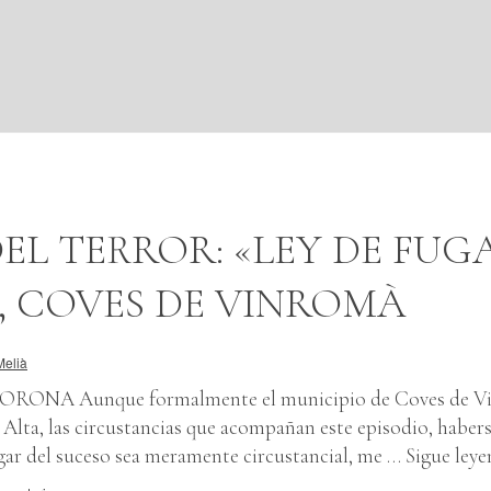
EL TERROR: «LEY DE FUG
, COVES DE VINROMÀ
Melià
RONA Aunque formalmente el municipio de Coves de V
 Alta, las circustancias que acompañan este episodio, haber
ugar del suceso sea meramente circustancial, me …
Sigue ley