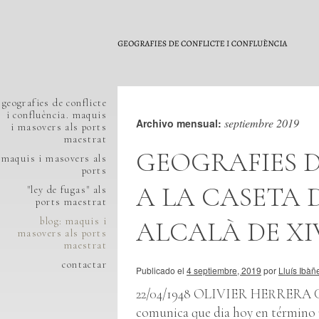
geografies de conflicte
i confluència. maquis
septiembre 2019
Archivo mensual:
i masovers als ports
maestrat
GEOGRAFIES D
maquis i masovers als
ports
A LA CASETA 
"ley de fugas" als
ports maestrat
blog: maquis i
ALCALÀ DE XI
masovers als ports
maestrat
contactar
Publicado el
4 septiembre, 2019
por
Lluís Ibàñ
22/04/1948 OLIVIER HERRERA GAR
comunica que dia hoy en término