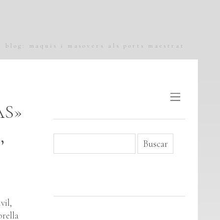
blog: maquis i masovers als ports maestrat
AS»
,
il,
rella