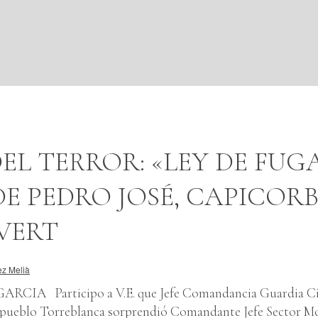
EL TERROR: «LEY DE FUG
DE PEDRO JOSÉ, CAPICORB
VERT
ez Melià
CIA Participo a V.E. que Jefe Comandancia Guardia Civ
 pueblo Torreblanca sorprendió Comandante Jefe Sector Mo