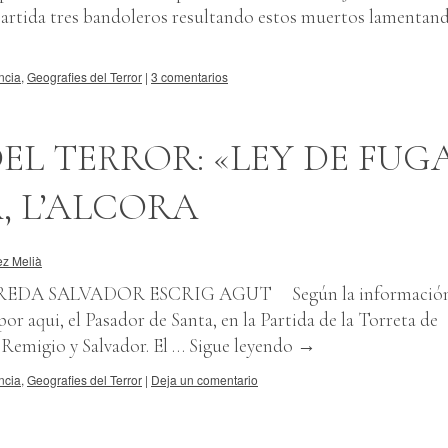
artida tres bandoleros resultando estos muertos lamentan
ncia
,
Geografies del Terror
|
3 comentarios
EL TERROR: «LEY DE FUG
, L’ALCORA
ez Melià
REDA SALVADOR ESCRIG AGUT Según la información
por aqui, el Pasador de Santa, en la Partida de la Torreta de
 Remigio y Salvador. El …
Sigue leyendo
→
ncia
,
Geografies del Terror
|
Deja un comentario