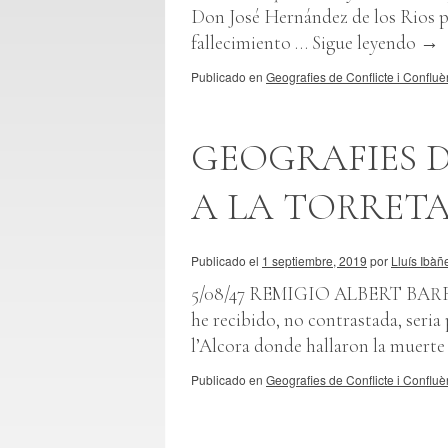
Don José Hernández de los Rios p
fallecimiento …
Sigue leyendo
→
Publicado en
Geografies de Conflicte i Confluè
GEOGRAFIES D
A LA TORRETA
Publicado el
1 septiembre, 2019
por
Lluís Ibàñ
5/08/47 REMIGIO ALBERT BAR
he recibido, no contrastada, seria 
l’Alcora donde hallaron la muerte
Publicado en
Geografies de Conflicte i Confluè