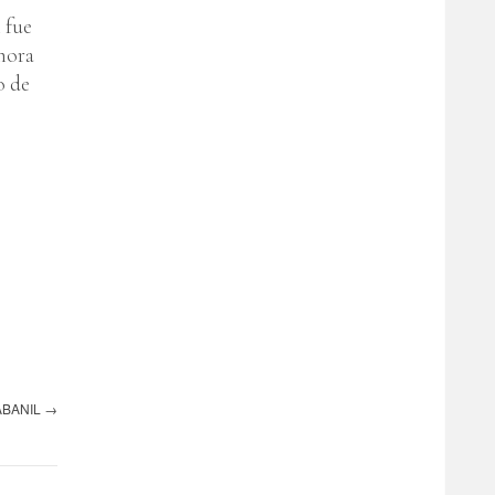
 fue
 hora
o de
ABANIL
→