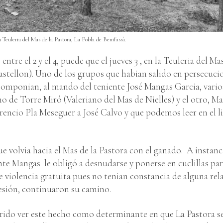
 Teuleria del Mas de la Pastora, La Pobla de Benifassà.
ntre el 2 y el 4, puede que el jueves 3 , en la Teuleria del Ma
astellon). Uno de los grupos que habian salido en persecuci
 componian, al mando del teniente José Mangas Garcia, vario
no de Torre Miró (Valeriano del Mas de Nielles) y el otro, Ma
rencio Pla Meseguer a José Calvo y que podemos leer en el l
e volvia hacia el Mas de la Pastora con el ganado. A instanc
nte Mangas le obligó a desnudarse y ponerse en cuclillas pa
 violencia gratuita pues no tenian constancia de alguna rel
resión, continuaron su camino.
uerido ver este hecho como determinante en que La Pastora s