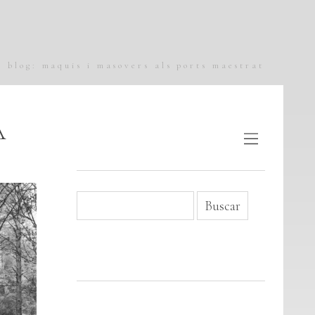
blog: maquis i masovers als ports maestrat
A