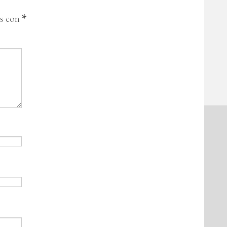
os con
*