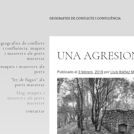
geografies de conflicte
i confluència. maquis
UNA AGRESION
i masovers als ports
maestrat
maquis i masovers als
ports
Publicado el
3 febrero, 2019
por
Lluís Ibàñez M
"ley de fugas" als
ports maestrat
blog: maquis i
masovers als ports
maestrat
contactar