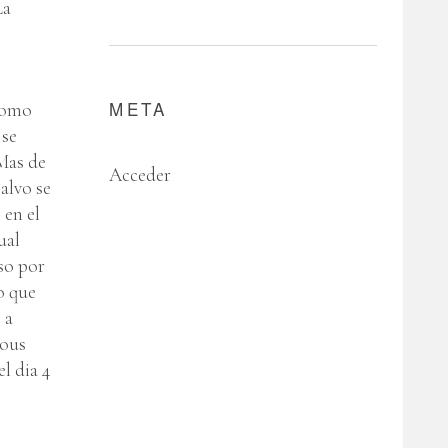
La
META
 como
 se
Mas de
Acceder
alvo se
 en el
ual
so por
to que
 a
Bous
l dia 4