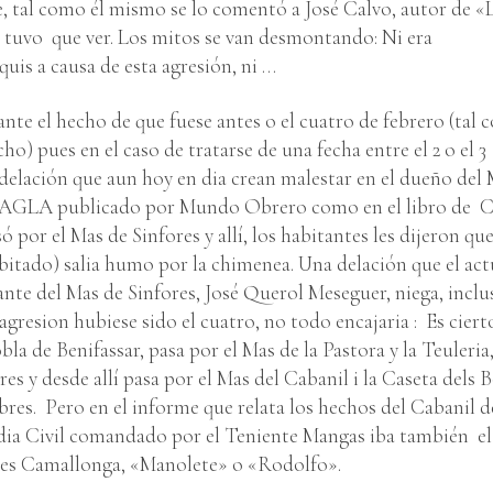
e, tal como él mismo se lo comentó a José Calvo, autor de «
 tuvo que ver. Los mitos se van desmontando: Ni era
quis a causa de esta agresión, ni …
e el hecho de que fuese antes o el cuatro de febrero (tal
o) pues en el caso de tratarse de una fecha entre el 2 o el 3
elación que aun hoy en dia crean malestar en el dueño del 
el AGLA publicado por Mundo Obrero como en el libro de C
por el Mas de Sinfores y allí, los habitantes les dijeron que
bitado) salia humo por la chimenea. Una delación que el act
te del Mas de Sinfores, José Querol Meseguer, niega, inclu
la agresion hubiese sido el cuatro, no todo encajaria : Es cier
a de Benifassar, pasa por el Mas de la Pastora y la Teuleria,
es y desde allí pasa por el Mas del Cabanil i la Caseta dels 
bres. Pero en el informe que relata los hechos del Cabanil de
rdia Civil comandado por el Teniente Mangas iba también el
res Camallonga, «Manolete» o «Rodolfo».