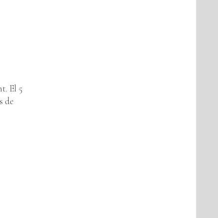
t. El 5
s de