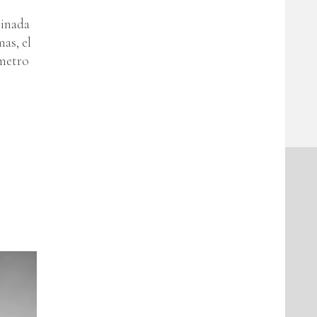
tinada
mas, el
ometro
e