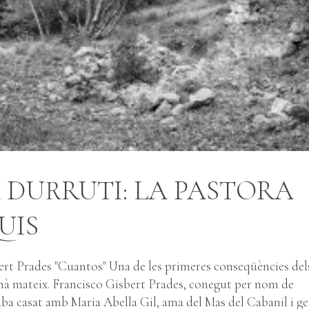
 DURRUTI: LA PASTORA
UIS
rt Prades "Cuantos" Una de les primeres conseqüències dels
demà mateix. Francisco Gisbert Prades, conegut per nom de
ba casat amb Maria Abella Gil, ama del Mas del Cabanil i 