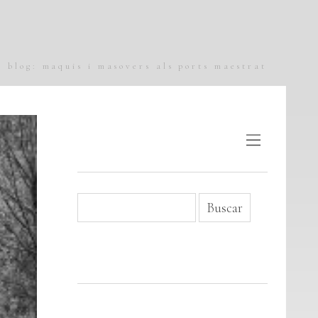
blog: maquis i masovers als ports maestrat