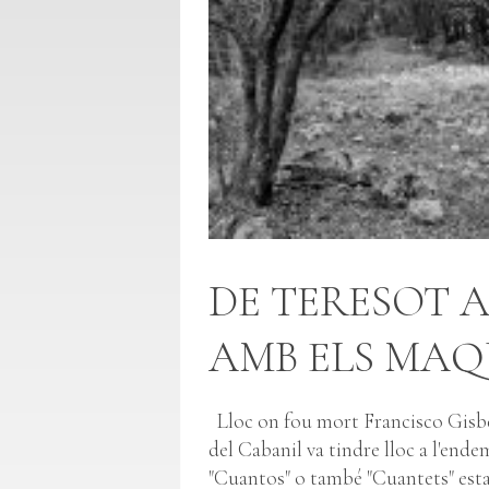
DE TERESOT A
AMB ELS MAQ
Lloc on fou mort Francisco Gisbe
del Cabanil va tindre lloc a l'en
"Cuantos" o també "Cuantets" esta