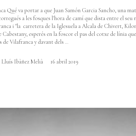
anca Qué va portar a que Juan Samón Garcia Sancho, una ma
corregués a les fosques l'hora de camí que dista entre el seu 
anca i "la carretera de la Iglesuela a Alcala de Chivert, Kil
e Cabestany, esperés en la foscor el pas del cotxe de línia qu
 de Vilafranca y davant dels ...
 Lluís Ibàñez Melià
16 abril 2019