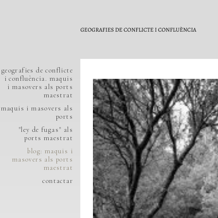
geografies de conflicte
i confluència. maquis
i masovers als ports
maestrat
maquis i masovers als
ports
"ley de fugas" als
ports maestrat
blog: maquis i
masovers als ports
maestrat
contactar